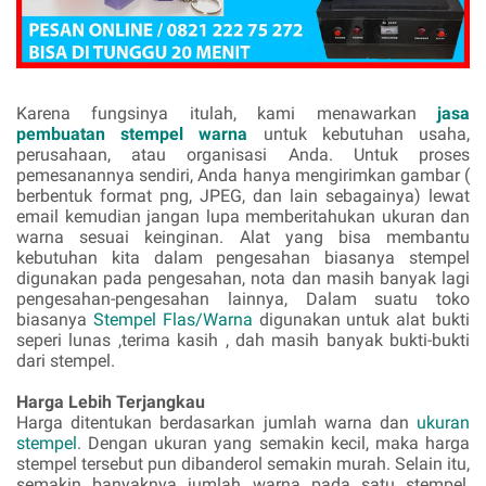
Karena fungsinya itulah, kami menawarkan
jasa
pembuatan stempel warna
untuk kebutuhan usaha,
perusahaan, atau organisasi Anda. Untuk proses
pemesanannya sendiri, Anda hanya mengirimkan gambar (
berbentuk format png, JPEG, dan lain sebagainya) lewat
email kemudian jangan lupa memberitahukan ukuran dan
warna sesuai keinginan. Alat yang bisa membantu
kebutuhan kita dalam pengesahan biasanya stempel
digunakan pada pengesahan, nota dan masih banyak lagi
pengesahan-pengesahan lainnya, Dalam suatu toko
biasanya
Stempel Flas/Warna
digunakan untuk alat bukti
seperi lunas ,terima kasih , dah masih banyak bukti-bukti
dari stempel.
Harga Lebih Terjangkau
Harga ditentukan berdasarkan jumlah warna dan
ukuran
stempel
. Dengan ukuran yang semakin kecil, maka harga
stempel tersebut pun dibanderol semakin murah. Selain itu,
semakin banyaknya jumlah warna pada satu stempel,