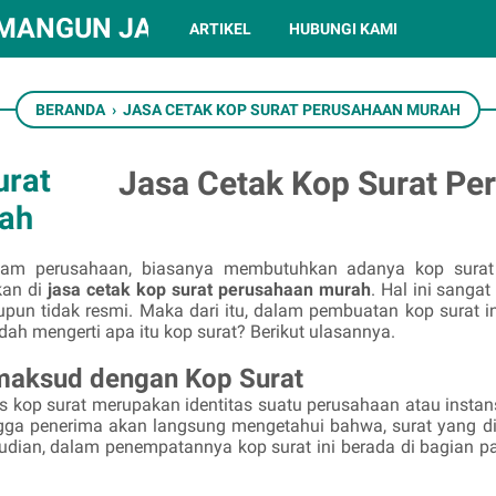
MANGUN JAKARTA TIMUR
ARTIKEL
HUBUNGI KAMI
BERANDA
›
JASA CETAK KOP SURAT PERUSAHAAN MURAH
urat
Jasa Cetak Kop Surat P
ah
alam perusahaan, biasanya membutuhkan adanya kop surat
kan di
jasa cetak kop surat perusahaan murah
. Hal ini sanga
upun tidak resmi. Maka dari itu, dalam pembuatan kop surat i
ah mengerti apa itu kop surat? Berikut ulasannya.
aksud dengan Kop Surat
as kop surat merupakan identitas suatu perusahaan atau insta
ngga penerima akan langsung mengetahui bahwa, surat yang di
dian, dalam penempatannya kop surat ini berada di bagian pal