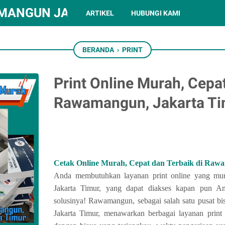
MANGUN JAKARTA TIMUR
ARTIKEL
HUBUNGI KAMI
BERANDA
›
PRINT
Print Online Murah, Cepat
Rawamangun, Jakarta Ti
Cetak Online Murah, Cepat dan Terbaik di Raw
Anda membutuhkan layanan print online yang mur
Jakarta Timur, yang dapat diakses kapan pun
solusinya!
Rawamangun, sebagai salah satu pusat bi
Jakarta Timur, menawarkan berbagai layanan prin