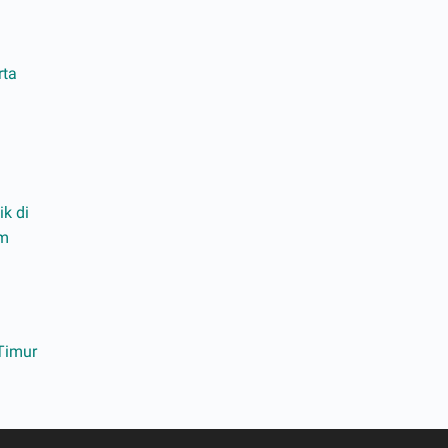
rta
ik di
am
Timur