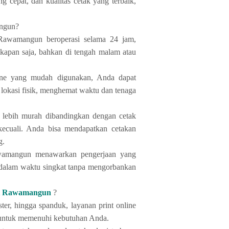
 cepat, dan kualitas cetak yang terbaik,
ngun?
i Rawamangun beroperasi selama 24 jam,
kapan saja, bahkan di tengah malam atau
ine yang mudah digunakan, Anda dapat
lokasi fisik, menghemat waktu dan tenaga
li lebih murah dibandingkan dengan cetak
kecuali.
Anda bisa mendapatkan cetakan
g.
awamangun menawarkan pengerjaan yang
 dalam waktu singkat tanpa mengorbankan
di Rawamangun
?
ter, hingga spanduk, layanan print online
untuk memenuhi kebutuhan Anda.